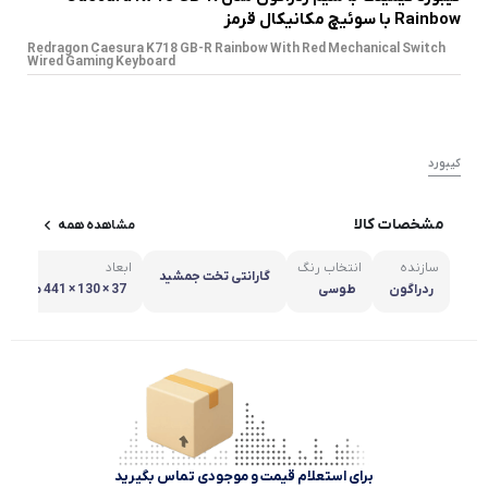
Rainbow با سوئیچ مکانیکال قرمز
Redragon Caesura K718 GB-R Rainbow With Red Mechanical Switch
Wired Gaming Keyboard
کیبورد
مشخصات کالا
مشاهده همه
سازنده
انتخاب رنگ
ابعاد
گارانتی تخت جمشید
ردراگون
طوسی
37 × 130 × 441 میلی متر
برای استعلام قیمت و موجودی تماس بگیرید