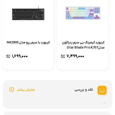
کیبورد گیمینگ بی سیم ردراگون
کیبورد با سیم رپو مدل NK2800
مدلStar Blade Pro K707
WBP RGB با سوئیچ مکانیکال
۱,۶۹۹,۰۰۰
۷,۴۹۹,۰۰۰
Mint Mambo
نقد و بررسی
نمایش بیشتر
...