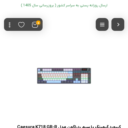
ارسال روزانه پستی به سراسر کشور ( بروزرسانی سال 1405 )
0
کیبورد گیمینگ با سیم ردراگون مدل Caesura K718 GB-R