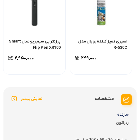
اسپری تمیز کننده رویال مدل
پرزنتر بى سيم رپو مدل Smart
Flip Pen XR100
R-530C
۲,۹۵۰,۰۰۰
۲۴۹,۰۰۰
مشخصات
نمایش بیشتر
سازنده
ردراگون
ابعاد
26 × 69 × 108 میلی متر