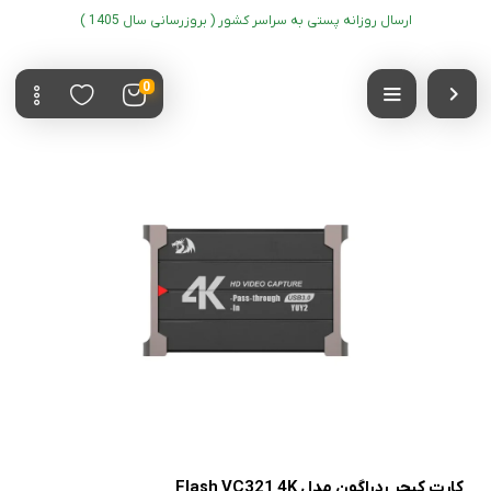
ارسال روزانه پستی به سراسر کشور ( بروزرسانی سال 1405 )
0
کارت کپچر ردراگون مدل Flash VC321 4K