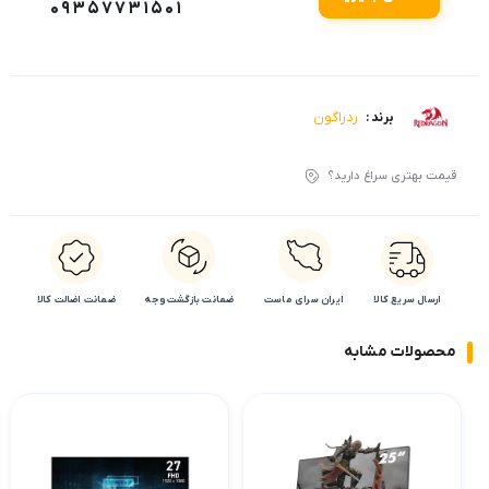
09357731501
ردراگون
برند :
قیمت بهتری سراغ دارید؟
ارسال سریع کالا
ایران سرای ماست
ضمانت بازگشت وجه
ضمانت اضالت کالا
محصولات مشابه