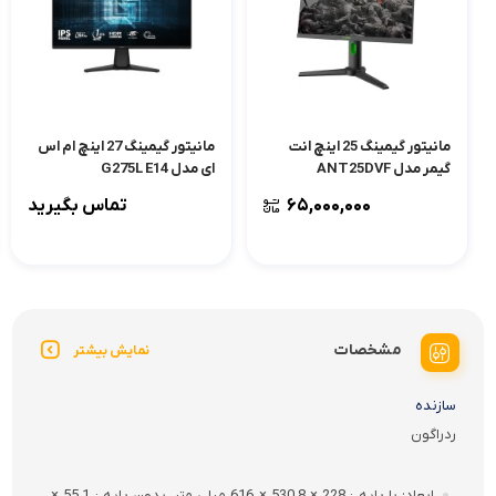
مانیتور گیمینگ 25 اینچ انت
مانیتور گیمینگ 27 اینچ ام اس
گیمر مدل ANT25DVF
ای مدل G275L E14
۶۵,۰۰۰,۰۰۰
تماس بگیرید
مشخصات
نمایش بیشتر
سازنده
ردراگون
ابعاد
با پایه : 228 × 530.8 × 616 میلی متر، بدون پایه : 55.1 ×