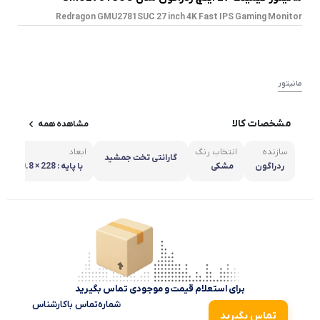
Redragon GMU2781SUC 27 inch 4K Fast IPS Gaming Monitor
مانیتور
مشخصات کالا
مشاهده همه
سازنده
انتخاب رنگ
ابعاد
گارانتی تخت جمشید
ردراگون
مشکی
با پایه
میلی متر,
× 364.3 × 616 میلی متر
برای استعلام قیمت و موجودی تماس بگیرید
شماره‌تماس‌ با‌کارشناس
تماس بگیرید