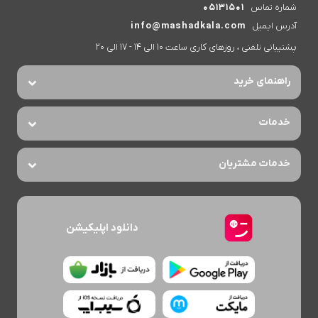
شماره تماس
05131501
آدرس ایمیل
info@mashadkala.com
پشتیبانی تلفنی ، روزهای کاری ساعت 10 الی 14 - 17 الی 20
راهنمای خرید
خدمات
خدمات مشتریان
دانلود اپلیکیشن