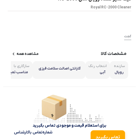
Royal RC-2000 Cleaner
گجت
مشخصات کالا
مشاهده همه
سازنده
انتخاب رنگ
سازگاری با
گارانتی اصالت سلامت فیزی
رویال
آبی
مناسب تمیزکردن ان
کی
د کامپیوتر ،مانیتو
ن ، گوشی های هو
لت ،تلویزیون و …
برای استعلام قیمت و موجودی تماس بگیرید
شماره‌تماس‌ با‌کارشناس
تماس بگیرید