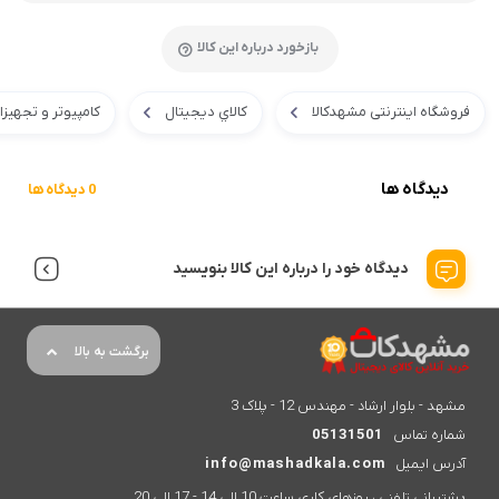
بازخورد درباره این کالا
فروشگاه اینترنتی مشهدکالا
کالاي ديجيتال
کامپیوتر و تجهیز
دیدگاه ها
0 دیدگاه ها
دیدگاه خود را درباره این کالا بنویسید
برگشت به بالا
مشهد - بلوار ارشاد - مهندس 12 - پلاک 3
شماره تماس
05131501
آدرس ایمیل
info@mashadkala.com
پشتیبانی تلفنی ، روزهای کاری ساعت 10 الی 14 - 17 الی 20