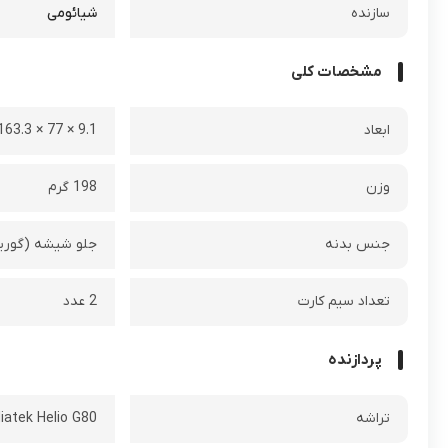
سازنده
شیائومی
مشخصات کلی
ابعاد
9.1 × 77 × 163.3 ميلي‌متر
وزن
198 گرم
جنس بدنه
جلو شیشه (گوریلا گلس 3) ، پشت 
تعداد سيم کارت
2 عدد
پردازنده
تراشه
iatek Helio G80