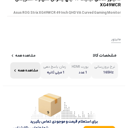
XG49WCR
Asus ROG Strix XG49WCR 49 Inch QHD VA Curved Gaming Monitor
مانیتور
مشخصات کالا
مشاهده همه
نرخ بروزرسانی
پورت HDMI
زمان پاسخ دهی
مشاهده همه
165Hz
1 عدد
1 میلی‌ ثانیه
برای استعلام قیمت و موجودی تماس بگیرید
شماره‌تماس‌ با‌کارشناس