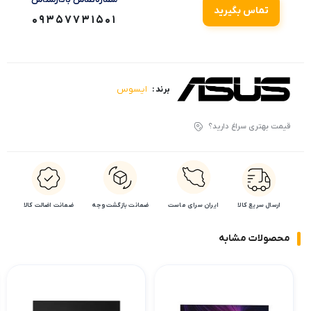
تماس بگیرید
09357731501
ایسوس
برند :
قیمت بهتری سراغ دارید؟
ارسال سریع کالا
ایران سرای ماست
ضمانت بازگشت وجه
ضمانت اضالت کالا
محصولات مشابه