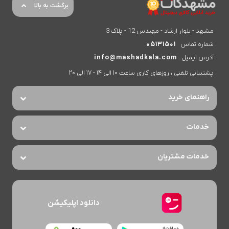
برگشت به بالا
مشهد - بلوار ارشاد - مهندس 12 - پلاک 3
شماره تماس
05131501
آدرس ایمیل
info@mashadkala.com
پشتیبانی تلفنی ، روزهای کاری ساعت 10 الی 14 - 17 الی 20
راهنمای خرید
خدمات
خدمات مشتریان
دانلود اپلیکیشن