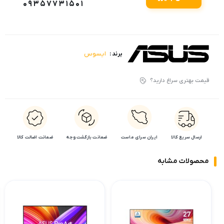
09357731501
ایسوس
برند :
قیمت بهتری سراغ دارید؟
ارسال سریع کالا
ایران سرای ماست
ضمانت بازگشت وجه
ضمانت اضالت کالا
محصولات مشابه