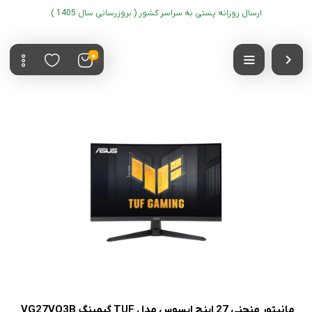
ارسال روزانه پستی به سراسر کشور ( بروزرسانی سال 1405 )
0
مانیتور منحنی 27 اینچ ایسوس مدل TUF گیمینگ VG27VQ3B