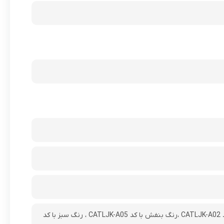
توان خروجی : 20 وات، رنگ های این محصول با رنگ مشکی با کدCATLJK-A01 ، رنگ سفید با کد CATLJK-A02 ،رنگ بنفش با کد CATLJK-A05 ، رنگ سبز با کد