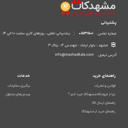
پشتیبانی
05131501
پشتیبانی تلفنی ، روزهای کاری ساعت 10 الی 14 - 17 الی 20
شماره تماس :
مشهد - بلوار ارشاد - مهندس 12 - پلاک 3
info@mashadkala.com
آدرس ایمیل :
راهنمای خرید
خدمات
قوانین و مقررات
پیگیری سفارشات
چرا از فروشگاه مشهدکالا خرید کنم ؟
پرسش‌های متداول
راهنمای ارسال کالا
راهنمای خرید از مشهدکالا