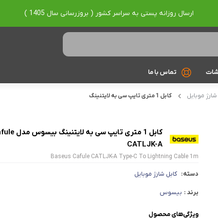
ارسال روزانه پستی به سراسر کشور ( بروزرسانی سال 1405 )
شات
تماس با ما
شارژ موبایل
کابل 1 متری تایپ سی به لایتنینگ
Ryzen 7
Ryzen 9
کابل 1 متری تایپ سی به لایتنین
براساس برند
CATLJK-A
Baseus Cafule CATLJK-A Type-C To Lightning Cable 1m
Asus
دسته:
کابل شارژ موبایل
Lenovo
برند :
بیسوس
Hp
ویژگی‌های محصول
Acer