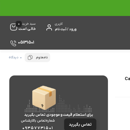
0
سبد خرید
کاربری
خالی است
ورود / ثبت نام
05131501
0 دیدگاه
نامعلوم
گ بیسوس مدل Cafule
برای استعلام قیمت و موجودی تماس بگیرید
شماره‌تماس‌ با‌کارشناس
تماس بگیرید
09357731501