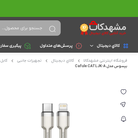
کالاي ديجيتال
پرسش‌های متداول
پیگیری سفار
فروشگاه اینترنتی مشهدکالا
کالاي ديجيتال
تجهیزات جانبی
کابل 
لپ تاپ
براساس cpu
بیسوس مدل Cafule CATLJK-A
celeron
تجهیزات جانبی
athlon
کامپیوتر و تجهیزات جانبی
Core i3
موبایل
Core i5
تبلت
Core i7
Core i9