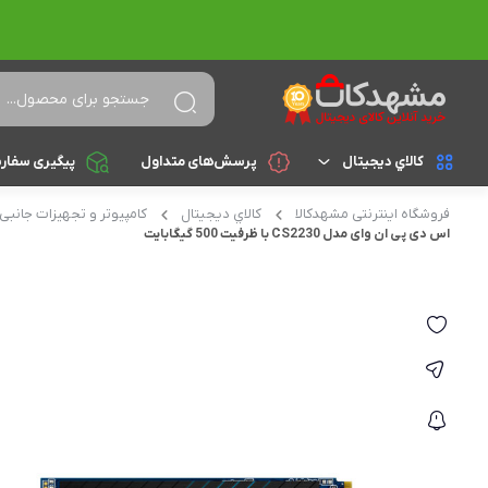
کالاي ديجيتال
پرسش‌های متداول
پیگیری سفار
فروشگاه اینترنتی مشهدکالا
کالاي ديجيتال
کامپیوتر و تجهیزات جانبی
لپ تاپ
براساس cpu
اس دی پی ان وای مدل CS2230 با ظرفیت 500 گیگابایت
celeron
تجهیزات جانبی
athlon
کامپیوتر و تجهیزات جانبی
Core i3
موبایل
Core i5
تبلت
Core i7
Core i9