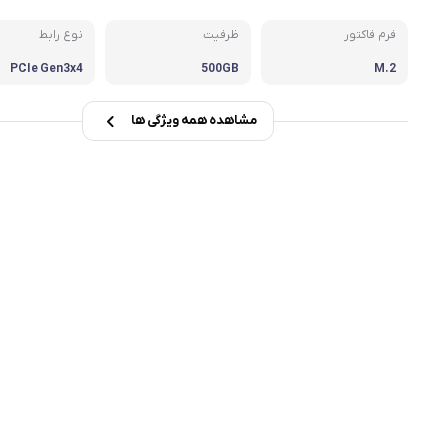
msi
فرم فاکتور
ظرفیت
نوع رابط
PCIe Gen3x4
500GB
M.2
Dell
مشاهده همه ویژگی ها