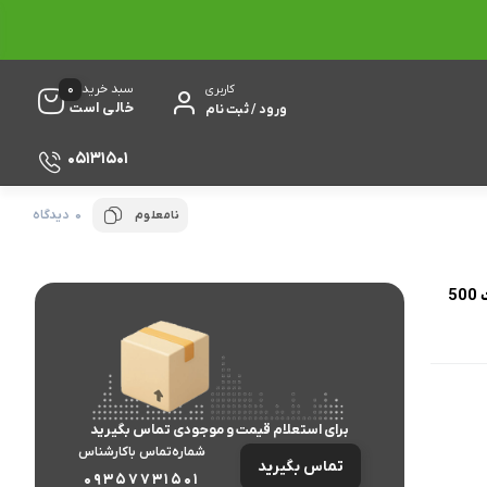
0
سبد خرید
کاربری
خالی است
ورود / ثبت نام
05131501
0 دیدگاه
نامعلوم
حافظه اس اس دی پی ان وای مدل CS2230 با ظرفیت 500
برای استعلام قیمت و موجودی تماس بگیرید
شماره‌تماس‌ با‌کارشناس
تماس بگیرید
09357731501