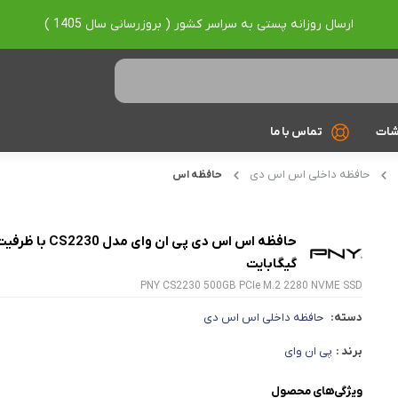
ارسال روزانه پستی به سراسر کشور ( بروزرسانی سال 1405 )
شات
تماس با ما
حافظه داخلی اس اس دی
حافظه اس
Ryzen 7
Ryzen 9
براساس برند
گیگابایت
PNY CS2230 500GB PCIe M.2 2280 NVME SSD
Asus
دسته:
حافظه داخلی اس اس دی
Lenovo
برند :
پی ان وای
Hp
ویژگی‌های محصول
Acer