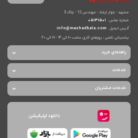
مشهد - بلوار ارشاد - مهندس 12 - پلاک 3
شماره تماس
05131501
آدرس ایمیل
info@mashadkala.com
پشتیبانی تلفنی ، روزهای کاری ساعت 10 الی 14 - 17 الی 20
راهنمای خرید
خدمات
خدمات مشتریان
دانلود اپلیکیشن