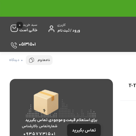
0
سبد خرید
کاربری
خالی است
ورود / ثبت نام
05131501
0 دیدگاه
نامعلوم
برای استعلام قیمت و موجودی تماس بگیرید
شماره‌تماس‌ با‌کارشناس
تماس بگیرید
09357731501