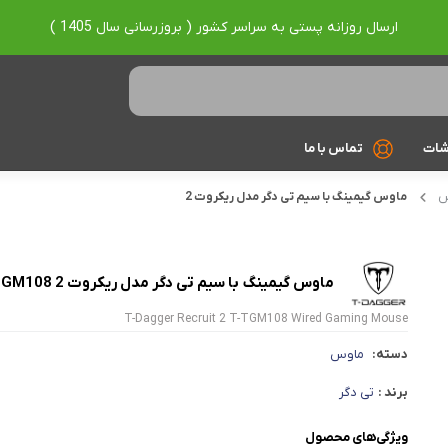
ارسال روزانه پستی به سراسر کشور ( بروزرسانی سال 1405 )
شات
تماس با ما
س
ماوس گیمینگ با سیم تی دگر مدل ریکروت 2
Ryzen 7
Ryzen 9
ماوس گیمینگ با سیم تی دگر مدل ریکروت 2 T-TGM108
براساس برند
T-Dagger Recruit 2 T-TGM108 Wired Gaming Mouse
Asus
دسته:
ماوس
Lenovo
برند :
تی دگر
Hp
ویژگی‌های محصول
Acer