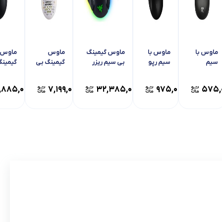
ماوس با
ماوس با
ماوس گیمینگ
ماوس
ماوس ب
سیم
سیم رپو
بی سیم ریزر
گیمینگ بی
گیمینگ
ردراگون
مدل N500
مدل باسیلیسک
سیم
مدل
مدل BM
V3 PRO
ردراگون
adder
,۸۸۵,۰۰۰
۷,۱۹۹,۰۰۰
۳۲,۳۸۵,۰۰۰
۹۷۵,۰۰۰
۵۷۵,
4062
مدل
ential
استورم Pro
M808W-
KS