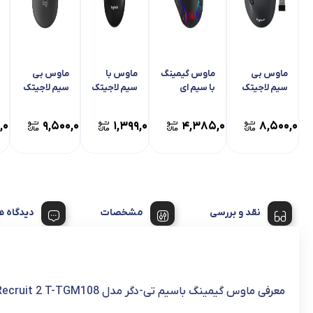
ماوس بی
ماوس گیمینگ
ماوس با
ماوس بی
سیم لاجیتک
با سیم ای
سیم لاجیتک
سیم لاجیتک
مدل M720
فورتک مدل
مدل M100r
مدل POP
Mouse
Bloody J95S
Triathlon
,۰۰۰
۹,۵۰۰,۰۰۰
۱,۳۹۹,۰۰۰
۴,۳۸۵,۰۰۰
۸,۵۰۰,۰۰۰
نقد و بررسی
مشخصات
دیدگاه ه
معرفی ماوس گیمینگ باسیم تی-دگر مدل Recruit 2 T-TGM108