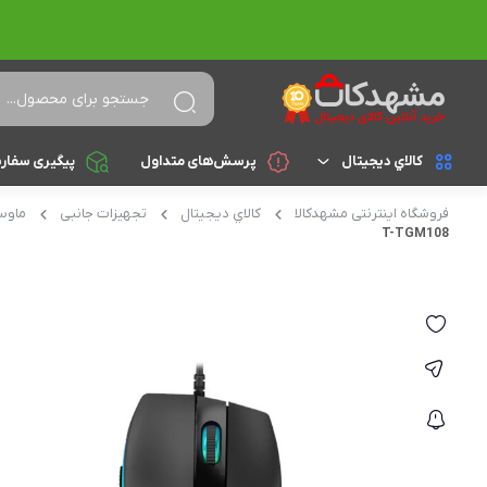
کالاي ديجيتال
پرسش‌های متداول
پیگیری سفار
فروشگاه اینترنتی مشهدکالا
کالاي ديجيتال
تجهیزات جانبی
ماو
لپ تاپ
براساس cpu
T-TGM108
celeron
تجهیزات جانبی
athlon
کامپیوتر و تجهیزات جانبی
Core i3
موبایل
Core i5
تبلت
Core i7
Core i9