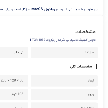
این ماوس با سیستم‌عامل‌های
ویندوز و macOS
سازگار است و برای استف
مشخصات
ماوس گیمینگ با سیم تی دگر مدل ریکروت 2 T-TGM108
سازنده
تی دگر
مشخصات کلی
ابعاد
50 × 128 × 200 میلی متر
وزن
105 گرم