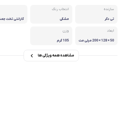
سازنده
انتخاب رنگ
msi
تی دگر
مشکی
گارانتی تخت جم
Dell
ابعاد
وزن
50 × 128 × 200 میلی مت
105 گرم
ر
مشاهده همه ویژگی ها